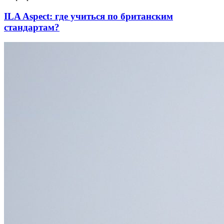
ILA Aspect: где учиться по британским
стандартам?