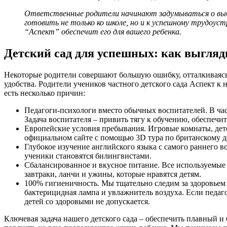
Ответственные родители начинают задумываться о выбо
готовить не только ко школе, но и к успешному трудоуст
“Аспект” обеспечит его для вашего ребенка.
Детский сад для успешных: как выгляд
Некоторые родители совершают большую ошибку, отталкиваясь 
удобства. Родители учеников частного детского сада Аспект к 
есть несколько причин:
Педагоги-психологи вместо обычных воспитателей. В час
Задача воспитателя – привить тягу к обучению, обеспеч
Европейские условия пребывания. Игровые комнаты, детс
официальном сайте с помощью 3D тура по британскому д
Глубокое изучение английского языка с самого раннего в
ученики становятся билингвистами.
Сбалансированное и вкусное питание. Все используемые
завтраки, ланчи и ужины, которые нравятся детям.
100% гигиеничность. Мы тщательно следим за здоровьем 
бактерицидная лампа и увлажнитель воздуха. Если педаго
детей со здоровыми не допускается.
Ключевая задача нашего детского сада – обеспечить плавный и