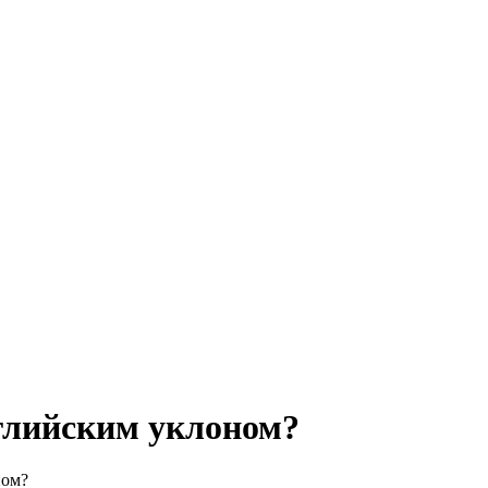
нглийским уклоном?
ном?