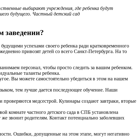
тственные выбирают учреждения, где ребенка будут
ошего будущего. Частный детский сад
м заведении?
 будущими успехами своего ребенка ради кратковременного
ежедневно привозят детей со всего Санкт-Петербурга. На то
анимаем персонал, чтобы просто следить за вашим ребенком.
видуальные таланты ребенка.
гое. Вы можете самостоятельно убедиться в этом на нашем
 языком, тем лучше дается последующее обучение. Наши
 проверяются медсестрой. Кулинары создают завтраки, вторые
ой комнате частного детского сада в СПБ установлена
зу же звонит родителям. Контакт потенциально заболевших
ьности. Ошибки, допущенные на этом этапе, могут негативно