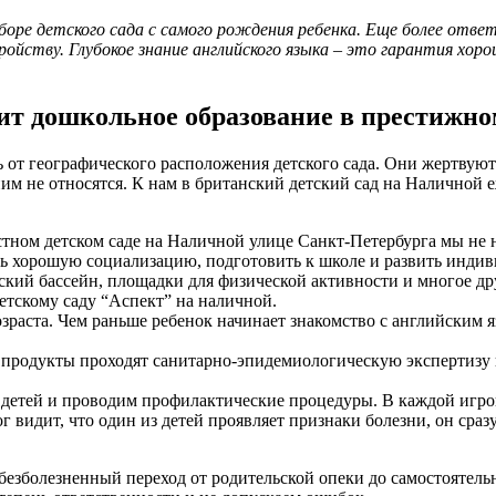
ре детского сада с самого рождения ребенка. Еще более отве
ройству. Глубокое знание английского языка – это гарантия хор
ит дошкольное образование в престижно
от географического расположения детского сада. Они жертвуют
ним не относятся. К нам в британский детский сад на Наличной 
тном детском саде на Наличной улице Санкт-Петербурга мы не н
ить хорошую социализацию, подготовить к школе и развить инди
кий бассейн, площадки для физической активности и многое дру
етскому саду “Аспект” на наличной.
озраста. Чем раньше ребенок начинает знакомство с английским
 продукты проходят санитарно-эпидемиологическую экспертизу и
детей и проводим профилактические процедуры. В каждой игров
г видит, что один из детей проявляет признаки болезни, он сра
 безболезненный переход от родительской опеки до самостоятел