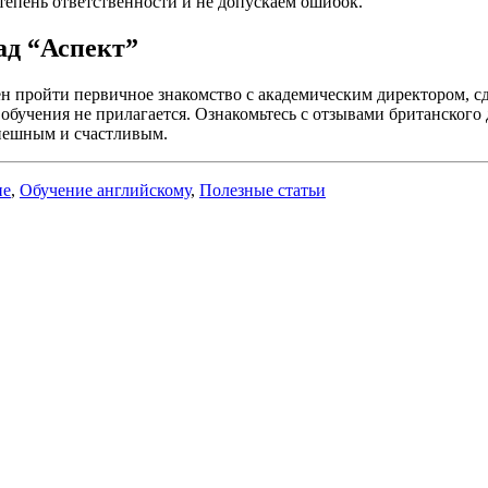
епень ответственности и не допускаем ошибок.
ад “Аспект”
ен пройти первичное знакомство с академическим директором, сд
обучения не прилагается. Ознакомьтесь с отзывами британского 
спешным и счастливым.
ие
,
Обучение английскому
,
Полезные статьи