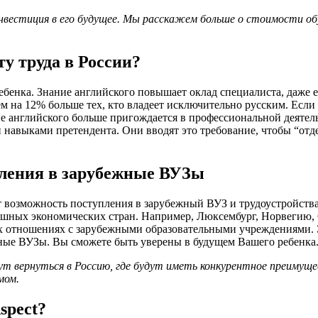
нвестиция в его будущее. Мы расскажем больше о стоимости обу
ту труда в России?
енка. Знание английского повышает оклад специалиста, даже ес
 на 12% больше тех, кто владеет исключительно русским. Если р
ие английского больше пригождается в профессиональной деятель
навыками претендента. Они вводят это требование, чтобы “отде
пления в зарубежные ВУЗы
 возможность поступления в зарубежный ВУЗ и трудоустройства
спешных экономических стран. Например, Люксембург, Норвеги
х отношениях с зарубежными образовательными учреждениями. Э
жные ВУЗы. Вы сможете быть уверены в будущем Вашего ребенка
т вернуться в Россию, где будут иметь конкурентное преимуще
мом.
spect?