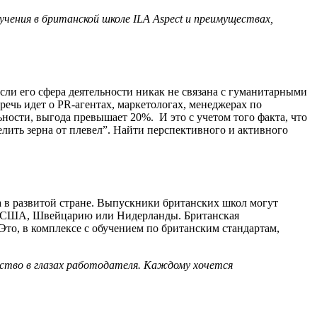
чения в британской школе ILA Aspect и преимуществах,
ли его сфера деятельности никак не связана с гуманитарными
ечь идет о PR-агентах, маркетологах, менеджерах по
ности, выгода превышает 20%. И это с учетом того факта, что
лить зерна от плевел”. Найти перспективного и активного
 в развитой стране. Выпускники британских школ могут
ю, США, Швейцарию или Нидерланды. Британская
то, в комплексе с обучением по британским стандартам,
.
ство в глазах работодателя. Каждому хочется