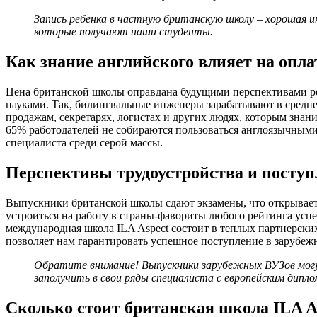
Запись ребенка в частную британскую школу – хорошая и
которые получают наши студенты.
Как знание английского влияет на опла
Цена британской школы оправдана будущими перспективами реб
науками. Так, билингвальные инженеры зарабатывают в среднем
продажам, секретарях, логистах и других людях, которым знан
65% работодателей не собираются пользоваться англоязычными 
специалиста среди серой массы.
Перспективы трудоустройства и посту
Выпускники британской школы сдают экзамены, что открывает
устроиться на работу в страны-фавориты любого рейтинга у
международная школа ILA Aspect состоит в теплых партнерски
позволяет нам гарантировать успешное поступление в зарубе
Обратите внимание! Выпускники зарубежных ВУЗов могу
заполучить в свои ряды специалиста с европейским дипло
Сколько стоит британская школа ILA A