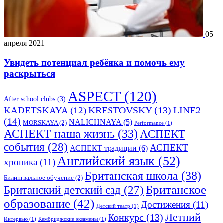
05
апреля 2021
Увидеть потенциал ребёнка и помочь ему
раскрыться
ASPECT
(120)
After school clubs
(3)
LINE2
KADETSKAYA
(12)
KRESTOVSKY
(13)
(14)
NALICHNAYA
(5)
MORSKAYA
(2)
Performance
(1)
АСПЕКТ наша жизнь
(33)
АСПЕКТ
события
(28)
АСПЕКТ
АСПЕКТ традиции
(6)
Английский язык
(52)
хроника
(11)
Британская школа
(38)
Билингвальное обучение
(2)
Британское
Британский детский сад
(27)
образование
(42)
Достижения
(11)
Детский театр
(1)
Летний
Конкурс
(13)
Интервью
(1)
Кембриджские экзамены
(1)