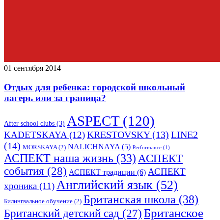
01 сентября 2014
Отдых для ребенка: городской школьный
лагерь или за граница?
ASPECT
(120)
After school clubs
(3)
LINE2
KADETSKAYA
(12)
KRESTOVSKY
(13)
(14)
NALICHNAYA
(5)
MORSKAYA
(2)
Performance
(1)
АСПЕКТ наша жизнь
(33)
АСПЕКТ
события
(28)
АСПЕКТ
АСПЕКТ традиции
(6)
Английский язык
(52)
хроника
(11)
Британская школа
(38)
Билингвальное обучение
(2)
Британское
Британский детский сад
(27)