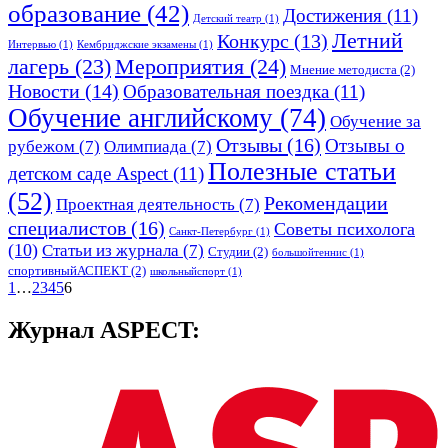
образование
(42)
Достижения
(11)
Детский театр
(1)
Летний
Конкурс
(13)
Интервью
(1)
Кембриджские экзамены
(1)
лагерь
(23)
Мероприятия
(24)
Мнение методиста
(2)
Новости
(14)
Образовательная поездка
(11)
Обучение английскому
(74)
Обучение за
Отзывы
(16)
Отзывы о
рубежом
(7)
Олимпиада
(7)
Полезные статьи
детском саде Aspect
(11)
(52)
Рекомендации
Проектная деятельность
(7)
специалистов
(16)
Советы психолога
Санкт-Петербург
(1)
(10)
Статьи из журнала
(7)
Студии
(2)
большойтеннис
(1)
спортивныйАСПЕКТ
(2)
школьныйспорт
(1)
1
…
2
3
4
5
6
Журнал ASPECT: