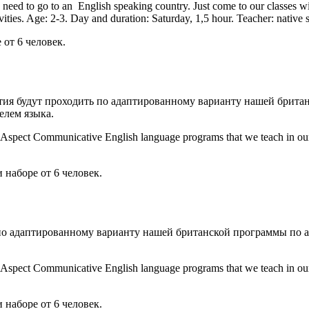
need to go to an English speaking country. Just come to our classes wi
ities. Age: 2-3. Day and duration: Saturday, 1,5 hour. Teacher: native 
 от 6 человек.
ятия будут проходить по адаптированному варианту нашей брита
елем языка.
d Aspect Communicative English language programs that we teach in our
 наборе от 6 человек.
ь по адаптированному варианту нашей британской программы по 
d Aspect Communicative English language programs that we teach in our
 наборе от 6 человек.