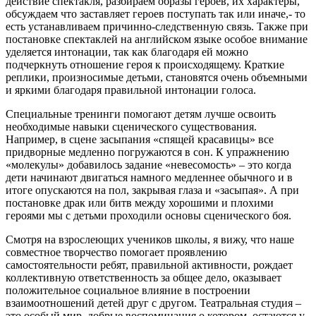
действие спектакля, разбираем образы героев, их характеры,
обсуждаем что заставляет героев поступать так или иначе,- то
есть устанавливаем причинно-следственную связь. Также при
постановке спектаклей на английском языке особое внимание
уделяется интонации, так как благодаря ей можно
подчеркнуть отношение героя к происходящему. Краткие
реплики, произносимые детьми, становятся очень объемными
и яркими благодаря правильной интонации голоса.
Специальные тренинги помогают детям лучше освоить
необходимые навыки сценического существования.
Например, в сцене засыпания «спящей красавицы» все
придворные медленно погружаются в сон. К упражнению
«молекулы» добавилось задание «невесомость» – это когда
дети начинают двигаться намного медленнее обычного и в
итоге опускаются на пол, закрывая глаза и «засыпая». А при
постановке драк или битв между хорошими и плохими
героями мы с детьми проходили основы сценического боя.
Смотря на взрослеющих учеников школы, я вижу, что наше
совместное творчество помогает проявлению
самостоятельности ребят, правильной активности, рождает
коллективную ответственность за общее дело, оказывает
положительное социальное влияние в построении
взаимоотношений детей друг с другом. Театральная студия –
это особый мир, добрые воспоминания о котором, остаются у