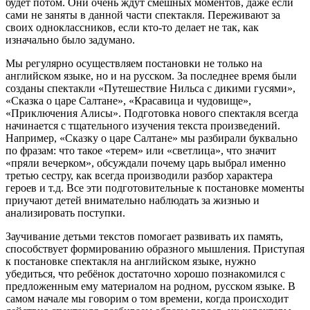
будет потом. Они очень ждут смешных моментов, даже если
сами не заняты в данной части спектакля. Переживают за
своих одноклассников, если кто-то делает не так, как
изначально было задумано.
Мы регулярно осуществляем постановки не только на
английском языке, но и на русском. За последнее время были
созданы спектакли «Путешествие Нильса с дикими гусями»,
«Сказка о царе Салтане», «Красавица и чудовище»,
«Приключения Алисы». Подготовка нового спектакля всегда
начинается с тщательного изучения текста произведений.
Например, «Сказку о царе Салтане» мы разбирали буквально
по фразам: что такое «терем» или «светлица», что значит
«пряли вечерком», обсуждали почему царь выбрал именно
третью сестру, как всегда производили разбор характера
героев и т.д. Все эти подготовительные к постановке моменты
приучают детей внимательно наблюдать за жизнью и
анализировать поступки.
Заучивание детьми текстов помогает развивать их память,
способствует формированию образного мышления. Приступая
к постановке спектакля на английском языке, нужно
убедиться, что ребёнок достаточно хорошо познакомился с
предложенным ему материалом на родном, русском языке. В
самом начале мы говорим о том времени, когда происходит