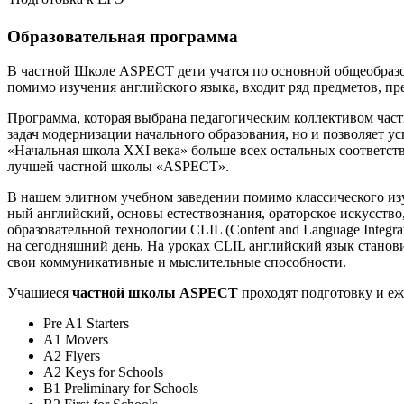
Образовательная программа
В частной Школе ASPECT дети учатся по основной общеобраз
помимо изучения английского языка, входит ряд предметов, п
Программа, которая выбрана педагогическим коллективом час
задач модернизации начального образования, но и позволяет 
«Начальная школа XXI века» больше всех остальных соответст
лучшей частной школы «ASPECT».
В нашем элитном учебном заведении помимо клас­си­че­ского изу­
ный англий­ский, основы естествознания, ораторское искусств
образовательной технологии CLIL (Content and Language Integr
на сегодняшний день. На уроках CLIL английский язык станов
свои коммуникативные и мыслительные способности.
Учащиеся
частной школы ASPECT
проходят подготовку и еж
Pre A1 Starters
A1 Movers
A2 Flyers
A2 Keys for Schools
B1 Preliminary for Schools