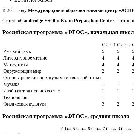
B2 First for Schools
В 2011 году
Международный образовательный центр «АСП
Статус
«Cambridge ESOL» Exam Preparation Centre
– это зна
Российская программа «ФГОС», начальная школ
Class 1
Class 2
C
Русский язык
5
5
Литературное чтение
4
4
Математика
4
4
Окружающий мир
2
2
Основы религиозных культур и светской этики
Музыка
1
1
Изобразительное искусство
1
1
Технология
1
1
Физическая культура
3
2
Российская программа «ФГОС», средняя школа
Class 5
Class 6
Class 7
Class 8
Class 