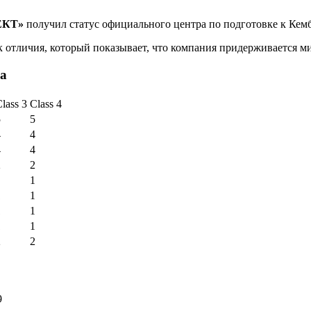
ЕКТ»
получил статус официального центра по подготовке к Ке
к отличия, который показывает, что компания придерживается м
а
lass 3
Class 4
5
5
4
4
4
4
2
2
1
1
1
1
1
1
1
2
2
9