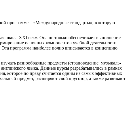
ной программе – «Международные стандарты», в которую
я школа XXI век». Она не только обеспечивает выполнение
формирование основных компонентов учебной деятельности.
и. Эта программа наиболее полно вписывается в концепцию
зучать разнообразные предметы (стра­но­ве­де­ние, музы­каль­
ю английского языка. Данные курсы разрабатывались в рамках
ния, которое по праву считается одним из самых эффективных
альный предмет, расширяют свой кругозор, а также развивают