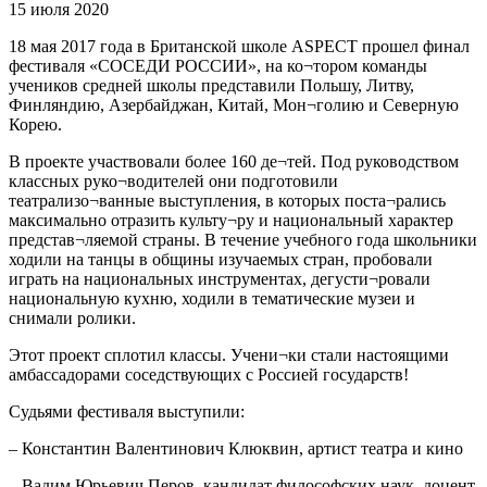
15 июля 2020
18 мая 2017 года в Британской школе ASPECT прошел финал
фестиваля «СОСЕДИ РОССИИ», на ко¬тором команды
учеников средней школы представили Польшу, Литву,
Финляндию, Азербайджан, Китай, Мон¬голию и Северную
Корею.
В проекте участвовали более 160 де¬тей. Под руководством
классных руко¬водителей они подготовили
театрализо¬ванные выступления, в которых поста¬рались
максимально отразить культу¬ру и национальный характер
представ¬ляемой страны. В течение учебного года школьники
ходили на танцы в общины изучаемых стран, пробовали
играть на национальных инструментах, дегусти¬ровали
национальную кухню, ходили в тематические музеи и
снимали ролики.
Этот проект сплотил классы. Учени¬ки стали настоящими
амбассадорами соседствующих с Россией государств!
Судьями фестиваля выступили:
– Константин Валентинович Клюквин, артист театра и кино
– Вадим Юрьевич Перов, кандидат философских наук, доцент