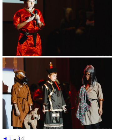
◄
1
...
3
4