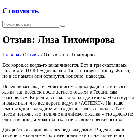
Стоимость
Отзыв: Лиза Тихомирова
Главная
›
Отзывы
›
Отзыв: Лиза Тихомирова
Все хорошее когда-то заканчивается. Вот и три счастливых
года в «АСПЕКТе» для нашей Лизы походят к концу. Жалко,
но в ее памяти они останутся, конечно, навсегда.
Перешли мы сюда из «обычного» садика ради английского
языка, т.к. ребенок после летнего отдыха в Греции сам
«загорелся». Впрочем, сначала обошли детские клубы и курсы
и выяснили, что все дороги ведут в «АСПЕКТ». На наше
счастье одно свободное место для нас здесь нашлось. Уже
потом поняли, что наличие английского языка – это далеко не
единствен­ное, а может быть, и не главное преимущество.
Для ребенка садик оказался родным домом. Видели, как в
темное и холодное утро у нее поднимается настроение по