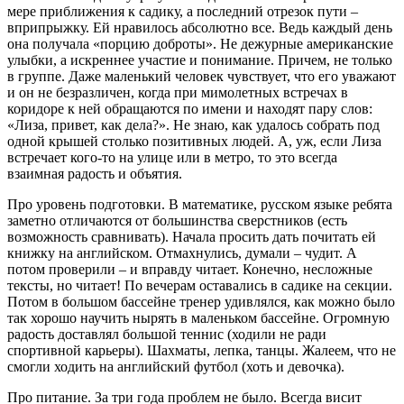
мере приближения к садику, а последний отрезок пути –
вприпрыж­ку. Ей нравилось абсолютно все. Ведь каждый день
она получала «порцию доброты». Не де­жур­­ные американские
улыбки, а искреннее участие и понимание. Причем, не только
в группе. Даже маленький человек чувствует, что его уважают
и он не безразли­чен, когда при мимолет­ных встречах в
коридоре к ней обращаются по имени и находят пару слов:
«Лиза, привет, как дела?». Не знаю, как удалось собрать под
одной крышей столько позитивных людей. А, уж, если Лиза
встречает кого-то на улице или в метро, то это всегда
взаимная радость и объятия.
Про уровень подготовки. В математике, русском языке ребята
заметно отличаются от большинства сверстников (есть
возможность сравнивать). Начала просить дать почи­тать ей
книжку на английском. Отмахнулись, думали – чудит. А
потом проверили – и вправду читает. Конечно, несложные
тексты, но читает! По вечерам оставались в садике на секции.
Потом в большом бассейне тренер удивлялся, как можно было
так хорошо научить нырять в маленьком бассейне. Огромную
радость доставлял большой теннис (ходили не ради
спортивной карьеры). Шахматы, лепка, танцы. Жалеем, что не
смогли ходить на английский футбол (хоть и девочка).
Про питание. За три года проблем не было. Всегда висит