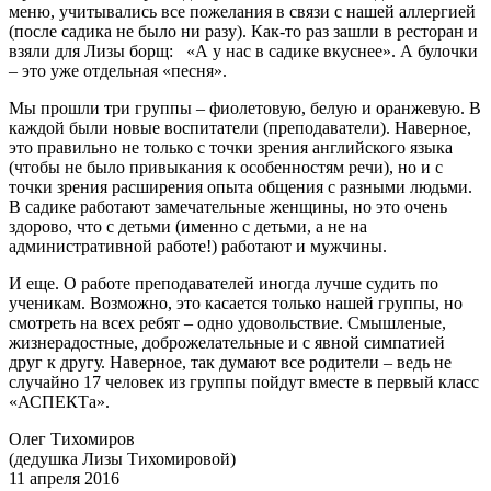
меню, учитыва­лись все пожела­ния в связи с нашей аллергией
(после садика не было ни разу). Как-то раз зашли в ресто­ран и
взяли для Лизы борщ: «А у нас в садике вкуснее». А булочки
– это уже отдельная «песня».
Мы прошли три группы – фиолетовую, белую и оранжевую. В
каждой были новые вос­пи­татели (преподаватели). Наверное,
это правильно не только с точки зрения англий­ского язы­ка
(чтобы не было привыкания к особенностям речи), но и с
точки зрения расши­рения опыта общения с разными людьми.
В садике работают замечательные женщины, но это очень
здорово, что с детьми (именно с детьми, а не на
административной работе!) ра­бо­тают и мужчины.
И еще. О работе преподавателей иногда лучше судить по
ученикам. Возможно, это каса­ется только нашей группы, но
смотреть на всех ребят – одно удовольствие. Смышле­ные,
жиз­не­радостные, доброжелательные и с явной симпатией
друг к другу. Наверное, так думают все родители – ведь не
случайно 17 человек из группы пойдут вместе в первый класс
«АСПЕКТа».
Олег Тихомиров
(дедушка Лизы Тихомировой)
11 апреля 2016