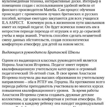
мультимедийная техника, интерактивные доски. Интерьер в
помещении создан с использованием удобной мебели от
финского производителя Martella. Сам процесс обучения
происходит с применением лучших британских и русских
пособий, которые ежегодно закупаются для всех учащихся
ILA ASPECT. Ключевую роль в жизненном пути школьников
имеет их первый педагог. Он будет всячески помогать им в
непростом периоде перехода от игрушек и игр до серьезной
учебы и мира знаний. Учитель способен сделать незаметной
смену данных обстоятельств, создав психологически
комфортную атмосферу для детей на новом месте.
Выдающиеся руководители Британской Школы
Одним из выдающихся классных руководителей является
Норина Анастасия Игоревна. Педагог имеет первую
квалификационную учительскую категорию и огромный
педагогический 16-летний стаж. В свое время Анастасия
Игоревна получила два высших образования по учительскому
направлению – оба в РГПУ им. Герцена. На протяжении всего
периода работы преподаватель участвовала во многих курсах
повышения квалификационного уровня. За время работы
Анастасия Игоревна сумела создавать дружные детские
коллективы, где царила комфортная и уютная атмосфера. По
отношению к каждому ребенку она находит индивидуальный