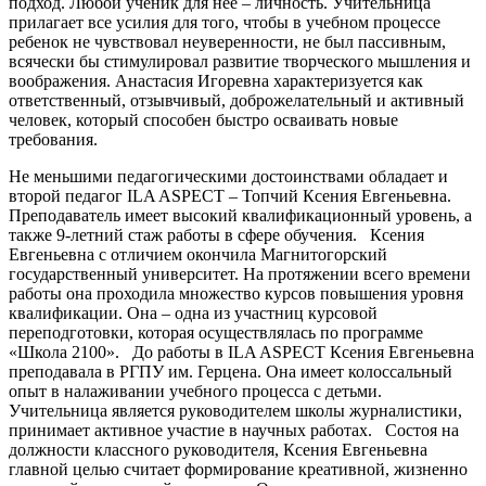
подход. Любой ученик для нее – личность. Учительница
прилагает все усилия для того, чтобы в учебном процессе
ребенок не чувствовал неуверенности, не был пассивным,
всячески бы стимулировал развитие творческого мышления и
воображения. Анастасия Игоревна характеризуется как
ответственный, отзывчивый, доброжелательный и активный
человек, который способен быстро осваивать новые
требования.
Не меньшими педагогическими достоинствами обладает и
второй педагог ILA ASPECT – Топчий Ксения Евгеньевна.
Преподаватель имеет высокий квалификационный уровень, а
также 9-летний стаж работы в сфере обучения. Ксения
Евгеньевна с отличием окончила Магнитогорский
государственный университет. На протяжении всего времени
работы она проходила множество курсов повышения уровня
квалификации. Она – одна из участниц курсовой
переподготовки, которая осуществлялась по программе
«Школа 2100». До работы в ILA ASPECT Ксения Евгеньевна
преподавала в РГПУ им. Герцена. Она имеет колоссальный
опыт в налаживании учебного процесса с детьми.
Учительница является руководителем школы журналистики,
принимает активное участие в научных работах. Состоя на
должности классного руководителя, Ксения Евгеньевна
главной целью считает формирование креативной, жизненно