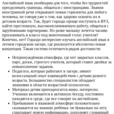
Английский язык необходим для того, чтобы без трудностей
преодолевать границы, общаться с иностранцами. Знания
иностранной речи открывают новые горизонты для любого
человека, не говоря уже о том, как здорово освоить их в
детском возрасте. Так, будет гораздо проще поступить в ВУЗ,
найти престижную, высокооплачиваемую работу, общаться с
зарубежными партнерами. Но разве малышу хочется часами
просиживать в классе под монотонный голос учителя?
Конечно, нет! Гораздо интереснее изучать английский язык в
летнем городском лагере, где реализуется абсолютно новая
концепция. Такая система отличается рядом достоинств:
Непринуждённая атмосфера, где нет закрытых классов,
парт, доски, строгого учителя, который ставит двойки за
невыполнение задания.
Педагоги, которые работают в лагере, имеют
колоссальный опыт взаимодействия с детьми разного
возраста. Большинство специалистов обладают
знаниями в области возрастной психологии.
Материал детям преподносится живо, интересно.
Ученики включаются в активную беседу, постоянно
находятся в среде, где все говорят на английском.
Пребывание в языковой атмосфере положительно
сказывается на знаниях ребёнка: он буквально на лету
схватывает новую информацию, пополняет словарный